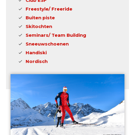
Club ESF
Freestyle/ Freeride
Buiten piste
Skitochten
Seminars/ Team Building
Sneeuwschoenen
Handiski
Nordisch