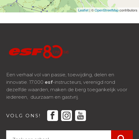
Leaflet
| ©
OpenStreetMap
contributors
Een verhaal vol van passie, toewijding, delen en
innovatie. 17.000
esf
-instructeurs, verenigd rond
dezelfde waarden, maken de berg toegankelijk voor
iedereen, duurzaam en gastvrij.
facebook
instagram
youtube
VOLG ONS!