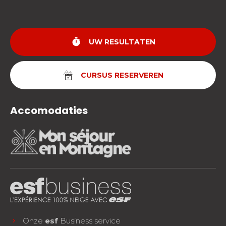
timer
UW RESULTATEN
CURSUS RESERVEREN
Accomodaties
Onze
esf
Business service