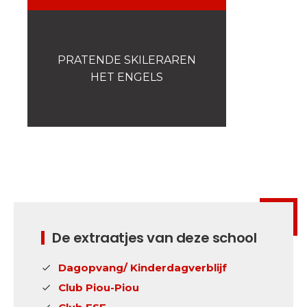
Veiligheid
Is voor ons een prioriteit!
Wedstrijden
PRATENDE SKILERAREN
Presentatie van de
esf
club
HET ENGELS
De extraatjes van deze school
Dagopvang/ Kinderdagverblijf
Club Piou-Piou