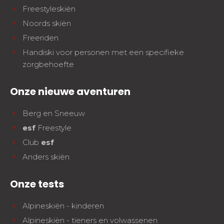
Freestyleskiën
Noords skiën
Freeriden
Handiski voor personen met een specifieke
zorgbehoefte
Onze nieuwe aventuren
Berg en Sneeuw
esf
Freestyle
Club
esf
Anders skiën
Onze tests
Alpineskiën - kinderen
Alpineskiën - tieners en volwassenen