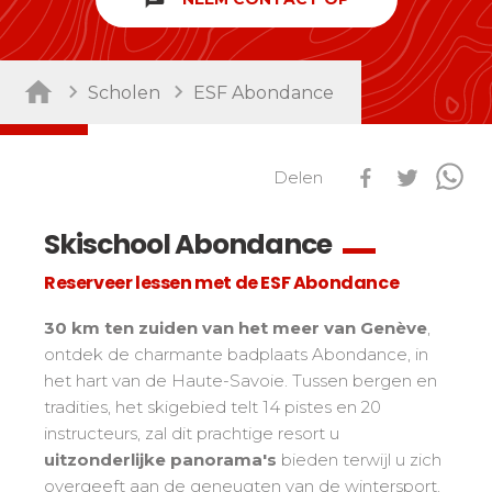
Per activiteit
Prestaties
Zij aa zij staan met concurrenten
Dagopvang/ Kinderdagverblijf
Scholen
ESF Abondance
45
Ski Open
Club Piou-Piou
132
Tests snowboard
Club ESF
76
Delen
Résultats Ski Open
Kinderen
Freestyle/ Freeride
88
esf Ski Tour
Vos résultats par épreuves
De kleine "riders"
Buiten piste
108
Skischool Abondance
Classements Ski Open
Tieners en volwassenen
Skitochten
121
Reserveer lessen met de ESF Abondance
Résultats esf Ski Tour
Les classements nationaux
Compétitions
Alle niveaus
Seminars/ Team Building
63
Vos résultats par épreuves
nationales
30 km ten zuiden van het meer van Genève
,
Les directs
Sneeuwschoenen
117
Prestaties
ontdek de charmante badplaats Abondance, in
Classement esf Ski Tour
Suivez les coureurs en direct
Handiski
105
Zij aa zij staan met concurrenten
het hart van de Haute-Savoie. Tussen bergen en
Résultats et archives
Le classement national
tradities, het skigebied telt 14 pistes en 20
Nordisch
88
Espace moniteurs
Tests nordic skiën
Étoile d’Or
instructeurs, zal dit prachtige resort u
uitzonderlijke panorama's
bieden terwijl u zich
Ski Open Coq d’Or
Per regio
Kinderen
overgeeft aan de geneugten van de wintersport.