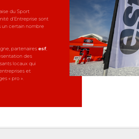
aise du Sport
mité d’Entreprise sont
ns un certain nombre
agne, partenaires
esf
,
ésentation des
sants locaux qui
entreprises et
s « pro ».