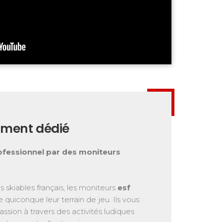
ment dédié
fessionnel par des moniteurs
skiables français, les moniteurs
esf
quiconque leur terrain de jeu. Ils vous
assion à travers des activités ludiques