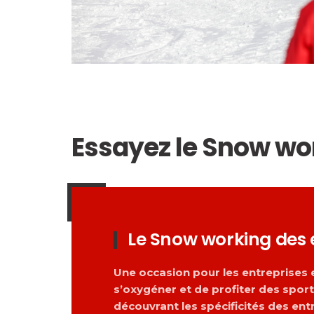
Essayez le Snow wo
Le Snow working des 
Une occasion pour les entreprises e
s’oxygéner et de profiter des sport
découvrant les spécificités des entr