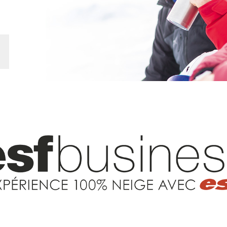
Ski d’Or
Zuiden van de Alpen
Corsica
Challenge des moniteur
Massif Central
Nordic Skiercross
 freestyle
en en tieners
e "riders"