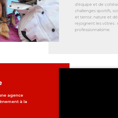
d'équipe et de cohési
challenges sportifs, so
et terroir, nature et 
rejoignent les vôtres : 
professionnalisme.
e
 une agence
vènement à la