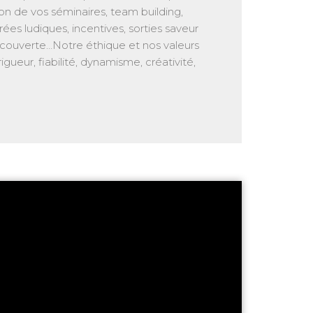
on de vos séminaires, team building,
irées ludiques, incentives, sorties saveur
découverte…Notre éthique et nos valeurs
rigueur, fiabilité, dynamisme, créativité,