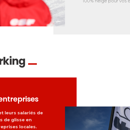
100% neige pour vos 
rking
entreprises
t leurs salariés de
s de glisse en
eprises locales.