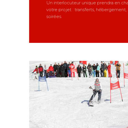
Un interlocuteur unique prendra en cha
votre projet : transferts, hébergement, 
soirées.