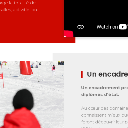
rge la totalité de
salles, activités ou
Un encadre
Un encadrement pro
diplômés d’état.
Au cœur des domaines 
connaissent mieux que 
feront découvrir leur p