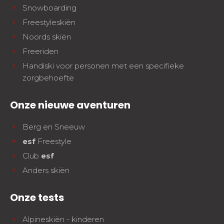
Snowboarding
Freestyleskiën
Noords skiën
Freeriden
Handiski voor personen met een specifieke
zorgbehoefte
Onze nieuwe aventuren
Berg en Sneeuw
esf
Freestyle
Club
esf
Anders skiën
Onze tests
Alpineskiën - kinderen