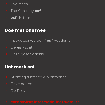
Live races
The Game by
esf
esf
ski tour
Doe met ons mee
Instructeur worden /
esf
Academy
De
esf
-spirit
Onze geschiedenis
Het merk esf
Stichting "Enfance & Montagne"
Onze partners
De Pers
coronavirus informatie instructeurs