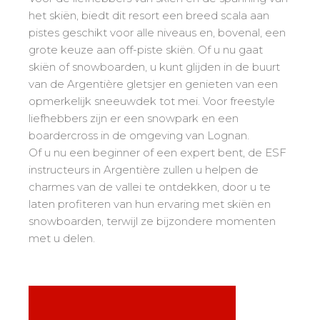
Mémorial
Ski d’Or
Vanaf de Kleine Beer tot de Gouden Ster
het skiën, biedt dit resort een breed scala aan
Les résultats par épreuves
Savoie
Challenge des moniteurs
83
pistes geschikt voor alle niveaus en, bovenal, een
Tieners en volwassenen
Nordic Skiercross
Haute-Savoie
33
grote keuze aan off-piste skiën. Of u nu gaat
Bank Slalom Boarder
Alle niveaus
skiën of snowboarden, u kunt glijden in de buurt
Isère
17
Les résultats par épreuves
van de Argentière gletsjer en genieten van een
Prestaties
Zuiden van de Alpen
33
opmerkelijk sneeuwdek tot mei. Voor freestyle
Qualification Stagiaires
Zij aa zij staan met concurrenten
Massif Central
4
liefhebbers zijn er een snowpark en een
Les résultats par épreuves
boardercross in de omgeving van Lognan.
Pyreneeën
20
Of u nu een beginner of een expert bent, de ESF
Jura
Tests freestyle
6
instructeurs in Argentière zullen u helpen de
Vosges
4
charmes van de vallei te ontdekken, door u te
Kinderen en tieners
laten profiteren van hun ervaring met skiën en
Corsica
1
Voor alle "riders"
snowboarden, terwijl ze bijzondere momenten
met u delen.
Onze kwalificaties
Savoir-faire esf
75 jaar ervaring