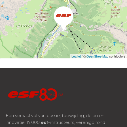
Leaflet
| ©
OpenStreetMap
contributors
Een verhaal vol van passie, toewijding, delen en
innovatie. 17.000
esf
-instructeurs, verenigd rond