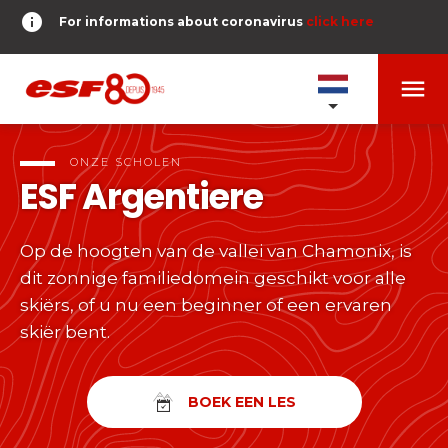
info
For informations about coronavirus
click here
menu
ONZE SCHOLEN
expand_more
ONZE SCHOLEN
ESF
Argentiere
TESTS ET ÉTOILES
expand_more
Op de hoogten van de vallei van Chamonix, is
search
dit zonnige familiedomein geschikt voor alle
RESERVER
expand_more
Tests alpine skiën
skiërs, of u nu een beginner of een ervaren
skiër bent.
of
Kinderen
DERNIER-PLANTER-DE-BATON
expand_more
Vanaf Piou-Piou tot Gouden Ster
room
MEZELF GEOLOCALISEREN
BOEK EEN LES
Tieners en volwassenen
timer
RESULTATEN
expand_more
Alle niveaus