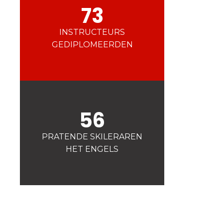
Veiligheid
73
Is voor ons een prioriteit!
INSTRUCTEURS
Wedstrijden
GEDIPLOMEERDEN
Presentatie van de
esf
club
56
PRATENDE SKILERAREN
HET ENGELS