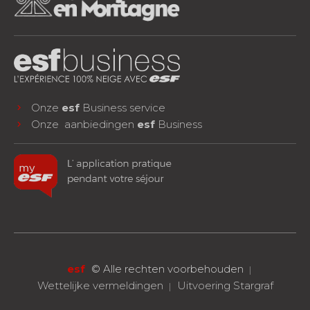
Onze
esf
Business service
Onze aanbiedingen
esf
Business
facebook
instagram
youtube
VOLG ONS!
esf
©
Alle rechten voorbehouden
Wettelijke vermeldingen
Uitvoering Stargraf
RESERVEREN
Eén les of een compleet verblijf