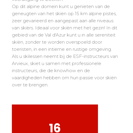
Mémorial
Ski d’Or
Vanaf de Kleine Beer tot de Gouden Ster
Op dit alpine domein kunt u genieten van de
Les résultats par épreuves
Savoie
Challenge des moniteurs
83
geneugten van het skiën op 15 km alpine pistes,
Tieners en volwassenen
Nordic Skiercross
Haute-Savoie
33
zeer gevarieerd en aangepast aan alle niveaus
Bank Slalom Boarder
Alle niveaus
van skiërs. Ideaal voor skiën met het gezin! In dit
Isère
17
Les résultats par épreuves
gebied van de Val d'Azur kunt u in alle sereniteit
Prestaties
Zuiden van de Alpen
33
skiën, zonder te worden overspoeld door
Qualification Stagiaires
Zij aa zij staan met concurrenten
Massif Central
4
toeristen, in een intieme en rustige omgeving.
Les résultats par épreuves
Als u skilessen neemt bij de ESF-instructeurs van
Pyreneeën
20
Arvieux, skiet u samen met professionele
Jura
Tests freestyle
6
instructeurs, die de knowhow en de
Vosges
4
vaardigheden hebben om hun passie voor skiën
Kinderen en tieners
over te brengen.
Corsica
1
Voor alle "riders"
Onze kwalificaties
Savoir-faire esf
75 jaar ervaring
16