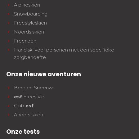
Alpineskiën
Snowboarding
Freestyleskiën
Noords skiën
Freeriden
Handiski voor personen met een specifieke
zorgbehoefte
Onze nieuwe aventuren
Berg en Sneeuw
esf
Freestyle
Club
esf
Anders skiën
Onze tests