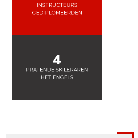
Veiligheid
INSTRUCTEURS
Is voor ons een prioriteit!
GEDIPLOMEERDEN
Wedstrijden
Presentatie van de
esf
club
4
PRATENDE SKILERAREN
HET ENGELS