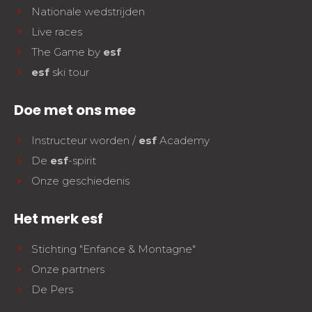
Nationale wedstrijden
Live races
The Game by
esf
esf
ski tour
Doe met ons mee
Instructeur worden /
esf
Academy
De
esf
-spirit
Onze geschiedenis
Het merk esf
Stichting "Enfance & Montagne"
Onze partners
De Pers