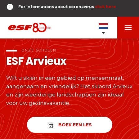
info
For informations about coronavirus
click here
menu
ONZE SCHOLEN
expand_more
ONZE SCHOLEN
ESF
Arvieux
TESTS ET ÉTOILES
expand_more
Wilt u skiën in een gebied op mensenmaat,
search
aangenaam en vriendelijk? Het skioord Arvieux
RESERVER
expand_more
Tests alpine skiën
en zijn weelderige landschappen zijn ideaal
voor uw gezinsvakantie.
of
Kinderen
DERNIER-PLANTER-DE-BATON
expand_more
Vanaf Piou-Piou tot Gouden Ster
room
MEZELF GEOLOCALISEREN
BOEK EEN LES
Tieners en volwassenen
timer
RESULTATEN
expand_more
Alle niveaus