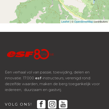
Leaflet
| ©
OpenStreetMap
contributors
Een verhaal vol van passie, toewijding, delen en
innovatie. 17.000
esf
-instructeurs, verenigd rond
dezelfde waarden, maken de berg toegankelijk voor
iedereen, duurzaam en gastvrij.
facebook
instagram
youtube
VOLG ONS!