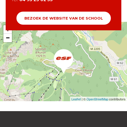
BEZOEK DE WEBSITE VAN DE SCHOOL
+
−
Leaflet
| ©
OpenStreetMap
contributors