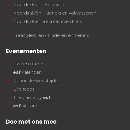
Noords skiën - kinderen
Noords skiën - tieners en volwassenen
Noords skiën -recreatieve skiërs
Freestyleskiën - kinderen en tieners
Evenementen
Uw resultaten
esf
kalender
Nationale wedstrijden
Live races
The Game by
esf
esf
ski tour
Doe met ons mee