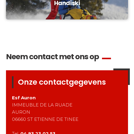
Handiski
Neem contact met ons op
Onze contactgegevens
Esf
Auron
IMMEUBLE DE LA RUADE
AURON
06660
ST ETIENNE DE TINEE
Tel.
04 93 23 02 53