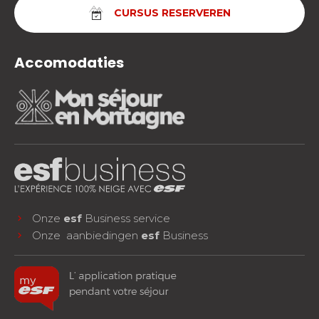
CURSUS RESERVEREN
Accomodaties
Onze
esf
Business service
Onze aanbiedingen
esf
Business