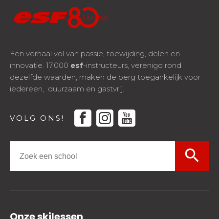
Een verhaal vol van passie, toewijding, delen en
innovatie. 17.000
esf
-instructeurs, verenigd rond
dezelfde waarden, maken de berg toegankelijk voor
iedereen, duurzaam en gastvrij.
facebook
instagram
youtube
VOLG ONS!
search
Onze skilessen