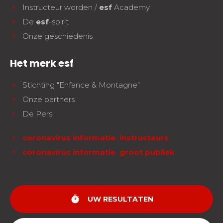
Instructeur worden /
esf
Academy
De
esf
-spirit
Onze geschiedenis
Het merk esf
Stichting "Enfance & Montagne"
Onze partners
De Pers
coronavirus informatie instructeurs
coronavirus informatie groot publiek
timer
UW RESULTATEN