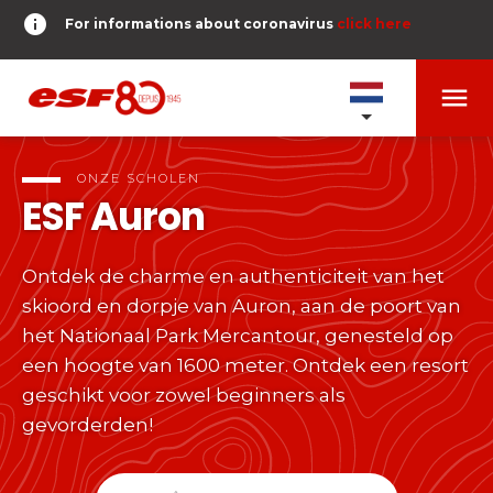
info
For informations about coronavirus
click here
menu
ONZE SCHOLEN
expand_more
ONZE SCHOLEN
ESF
Auron
TESTS ET ÉTOILES
expand_more
Ontdek de charme en authenticiteit van het
search
skioord en dorpje van Auron, aan de poort van
RESERVER
expand_more
Tests alpine skiën
het Nationaal Park Mercantour, genesteld op
een hoogte van 1600 meter. Ontdek een resort
of
Kinderen
geschikt voor zowel beginners als
DERNIER-PLANTER-DE-BATON
expand_more
Vanaf Piou-Piou tot Gouden Ster
gevorderden!
room
MEZELF GEOLOCALISEREN
Tieners en volwassenen
timer
RESULTATEN
expand_more
Alle niveaus