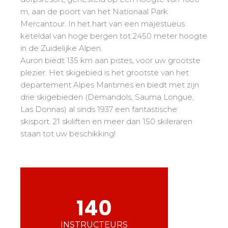
Mémorial
Ski d’Or
Vanaf de Kleine Beer tot de Gouden Ster
m, aan de poort van het Nationaal Park
Les résultats par épreuves
Savoie
Challenge des moniteurs
83
Mercantour. In het hart van een majestueus
Tieners en volwassenen
Nordic Skiercross
Haute-Savoie
33
keteldal van hoge bergen tot 2450 meter hoogte
Bank Slalom Boarder
Alle niveaus
in de Zuidelijke Alpen.
Isère
17
Les résultats par épreuves
Auron biedt 135 km aan pistes, voor uw grootste
Prestaties
Zuiden van de Alpen
33
Qualification Stagiaires
plezier. Het skigebied is het grootste van het
Zij aa zij staan met concurrenten
Massif Central
4
departement Alpes Maritimes en biedt met zijn
Les résultats par épreuves
drie skigebieden (Demandols, Sauma Longue,
Pyreneeën
20
Las Donnas) al sinds 1937 een fantastische
Jura
Tests freestyle
6
skisport. 21 skiliften en meer dan 150 skileraren
Vosges
4
staan tot uw beschikking!
Kinderen en tieners
Corsica
1
Voor alle "riders"
Onze kwalificaties
Savoir-faire esf
140
75 jaar ervaring
INSTRUCTEURS