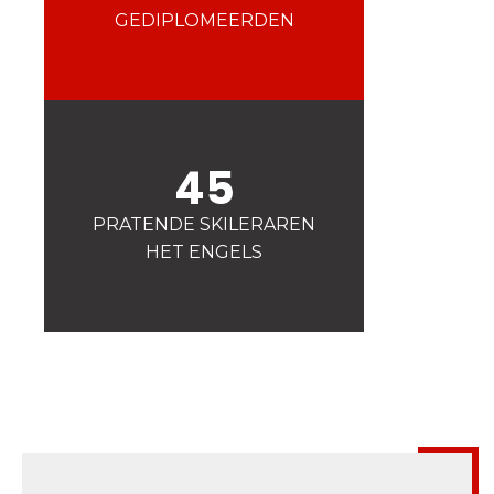
Veiligheid
GEDIPLOMEERDEN
Is voor ons een prioriteit!
Wedstrijden
Presentatie van de
esf
club
45
PRATENDE SKILERAREN
HET ENGELS