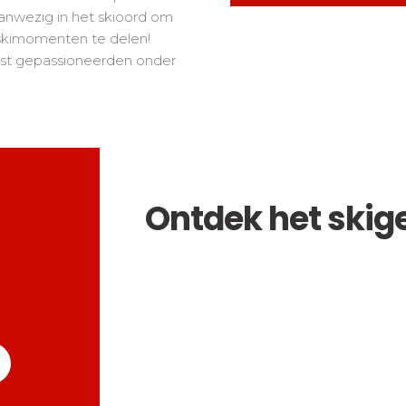
 aanwezig in het skioord om
skimomenten te delen!
est gepassioneerden onder
Ontdek het skig