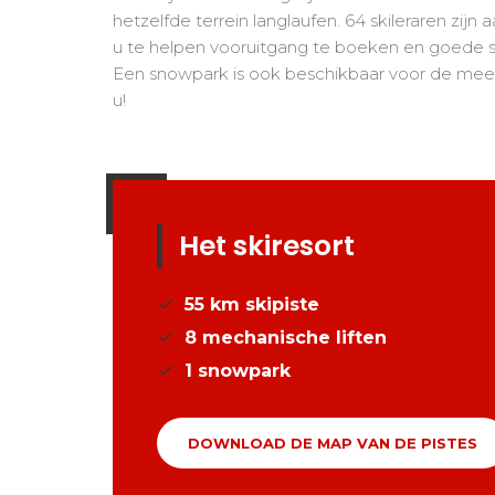
hetzelfde terrein langlaufen. 64 skileraren zijn
u te helpen vooruitgang te boeken en goede 
Een snowpark is ook beschikbaar voor de me
u!
Het skiresort
55
km skipiste
8
mechanische liften
1
snowpark
DOWNLOAD DE MAP VAN DE PISTES