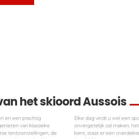
van het skioord Aussois
on en een prachtig
Elke dag vindt u wel een sport
enieten van klassieke
onvergetelijk zal maken, het
rse tentoonstellingen, de
bent, staat er een overdekt