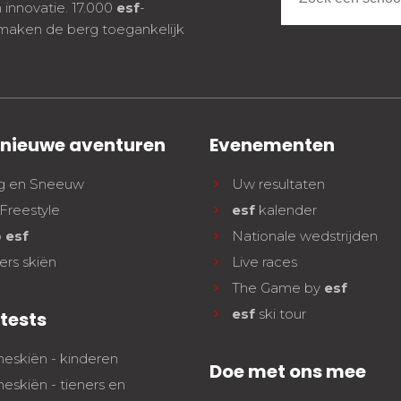
n innovatie. 17.000
esf
-
 maken de berg toegankelijk
 nieuwe aventuren
Evenementen
g en Sneeuw
Uw resultaten
Freestyle
esf
kalender
b
esf
Nationale wedstrijden
ers skiën
Live races
The Game by
esf
esf
ski tour
tests
neskiën - kinderen
Doe met ons mee
neskiën - tieners en