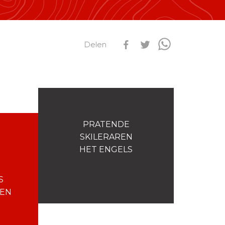
s
Qualification Stagiaires
Les résultats par épreuves
Delen
PRATENDE
SKILERAREN
HET ENGELS
S
EN