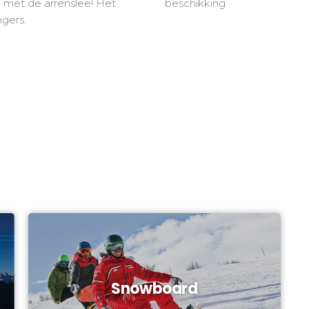
e met de arrenslee! Het
beschikking.
ngers.
Snowboard