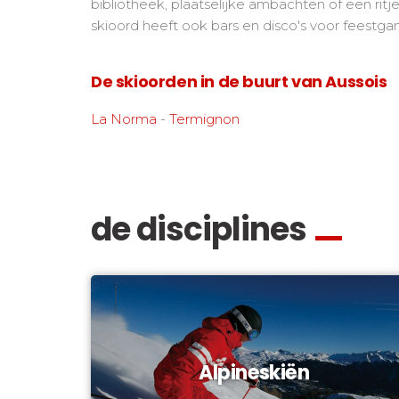
bibliotheek, plaatselijke ambachten of een ritj
skioord heeft ook bars en disco's voor feestga
De skioorden in de buurt van Aussois
La Norma
-
Termignon
de disciplines
Alpineskiën