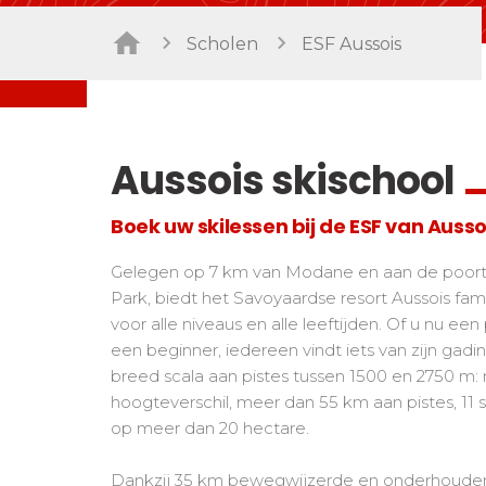
Freestyle/ Freeride
Handiski
Scholen
ESF Aussois
Les directs
Buiten piste
Nordisch
Tests snowboard
Suivez les coureurs en direct
Tests
Kinderen
Kinder
De kleine "riders"
Voor all
Tieners en volwassenen
Aussois skischool
Alle niveaus
Boek uw skilessen bij de ESF van Ausso
Prestaties
Zij aa zij staan met concurrenten
Gelegen op 7 km van Modane en aan de poort 
Park, biedt het Savoyaardse resort Aussois fami
voor alle niveaus en alle leeftijden. Of u nu e
een beginner, iedereen vindt iets van zijn gadi
breed scala aan pistes tussen 1500 en 2750 m:
hoogteverschil, meer dan 55 km aan pistes, 11 s
op meer dan 20 hectare.
Dankzij 35 km bewegwijzerde en onderhouden 