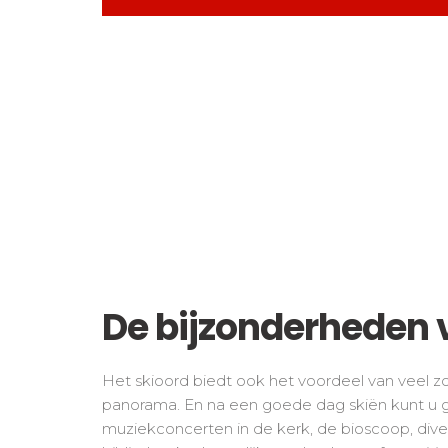
De bijzonderheden 
Het skioord biedt ook het voordeel van veel z
panorama. En na een goede dag skiën kunt u g
muziekconcerten in de kerk, de bioscoop, dive