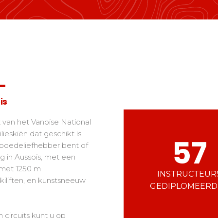
Ski d’Or
Zuiden van de Alpen
Corsica
Challenge des moniteur
Massif Central
Nordic Skiercross
 freestyle
en en tieners
e "riders"
is
van het Vanoise National
lieskiën dat geschikt is
57
en poedeliefhebber bent of
ng in Aussois, met een
 met 1250 m
INSTRUCTEUR
kiliften, en kunstsneeuw
GEDIPLOMEERD
circuits kunt u op