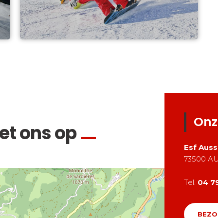
Onz
t ons op
Esf
Auss
73500
AU
Tel.
04 79
BEZO