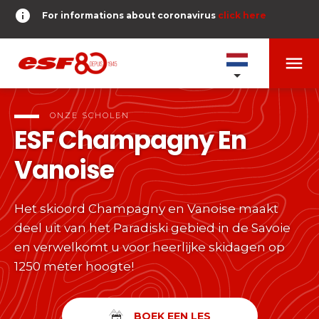
info
For informations about coronavirus
click here
menu
ONZE SCHOLEN
expand_more
ONZE SCHOLEN
ESF
Champagny En
TESTS ET ÉTOILES
expand_more
Vanoise
search
RESERVER
expand_more
Het skioord Champagny en Vanoise maakt
Tests alpine skiën
deel uit van het Paradiski gebied in de Savoie
of
Kinderen
en verwelkomt u voor heerlijke skidagen op
DERNIER-PLANTER-DE-BATON
expand_more
Vanaf Piou-Piou tot Gouden Ster
1250 meter hoogte!
room
MEZELF GEOLOCALISEREN
Tieners en volwassenen
timer
RESULTATEN
expand_more
Alle niveaus
BOEK EEN LES