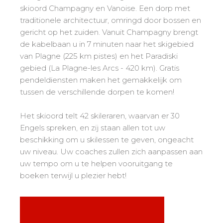
Mémorial
Ski d’Or
Vanaf de Kleine Beer tot de Gouden Ster
skioord Champagny en Vanoise. Een dorp met
Les résultats par épreuves
Savoie
Challenge des moniteurs
83
traditionele architectuur, omringd door bossen en
Tieners en volwassenen
Nordic Skiercross
Haute-Savoie
gericht op het zuiden. Vanuit Champagny brengt
33
Bank Slalom Boarder
Alle niveaus
de kabelbaan u in 7 minuten naar het skigebied
Isère
17
Les résultats par épreuves
van Plagne (225 km pistes) en het Paradiski
Prestaties
Zuiden van de Alpen
33
gebied (La Plagne-les Arcs - 420 km). Gratis
Qualification Stagiaires
Zij aa zij staan met concurrenten
Massif Central
pendeldiensten maken het gemakkelijk om
4
Les résultats par épreuves
tussen de verschillende dorpen te komen!
Pyreneeën
20
Jura
Tests freestyle
6
Het skioord telt 42 skileraren, waarvan er 30
Vosges
Engels spreken, en zij staan allen tot uw
4
Kinderen en tieners
beschikking om u skilessen te geven, ongeacht
Corsica
1
Voor alle "riders"
uw niveau. Uw coaches zullen zich aanpassen aan
uw tempo om u te helpen vooruitgang te
Onze kwalificaties
boeken terwijl u plezier hebt!
Savoir-faire esf
75 jaar ervaring