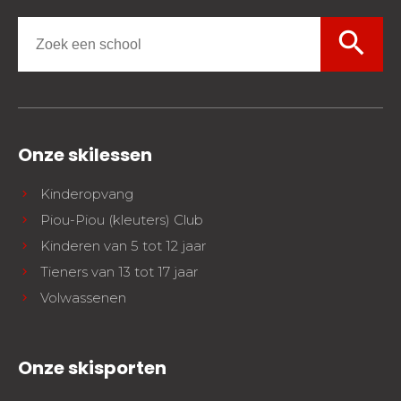
search
Onze skilessen
Kinderopvang
Piou-Piou (kleuters) Club
Kinderen van 5 tot 12 jaar
Tieners van 13 tot 17 jaar
Volwassenen
Onze skisporten