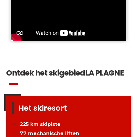
Ontdek het skigebied
LA PLAGNE
Het skiresort
225
km skipiste
77
mechanische liften