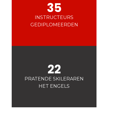
Veiligheid
35
Is voor ons een prioriteit!
INSTRUCTEURS
Wedstrijden
GEDIPLOMEERDEN
Presentatie van de
esf
club
22
PRATENDE SKILERAREN
HET ENGELS