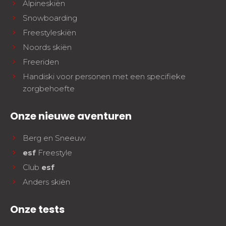
Alpineskiën
Snowboarding
Freestyleskiën
Noords skiën
Freeriden
Handiski voor personen met een specifieke
zorgbehoefte
Onze nieuwe aventuren
Berg en Sneeuw
esf
Freestyle
Club
esf
Anders skiën
Onze tests