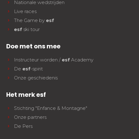
Nationale wedstrijden
Live races
The Game by
esf
esf
ski tour
Doe met ons mee
Instructeur worden /
esf
Academy
De
esf
-spirit
Onze geschiedenis
Het merk esf
Stichting "Enfance & Montagne"
Onze partners
De Pers