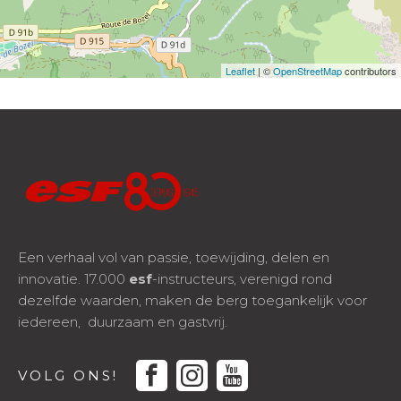
Leaflet
| ©
OpenStreetMap
contributors
Een verhaal vol van passie, toewijding, delen en
innovatie. 17.000
esf
-instructeurs, verenigd rond
dezelfde waarden, maken de berg toegankelijk voor
iedereen, duurzaam en gastvrij.
facebook
instagram
youtube
VOLG ONS!