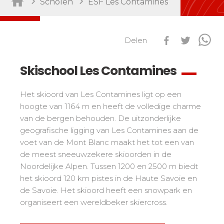
Scholen
ESF Les Contamines
Per activiteit
Prestaties
Zij aa zij staan met concurrenten
Delen
Dagopvang/ Kinderdagverblijf
45
Ski Open
Club Piou-Piou
132
Tests snowboard
Skischool Les Contamines
Club ESF
76
Résultats Ski Open
Kinderen
Freestyle/ Freeride
88
esf Ski Tour
Het skioord van Les Contamines ligt op een
Vos résultats par épreuves
De kleine "riders"
Buiten piste
108
hoogte van 1164 m en heeft de volledige charme
Classements Ski Open
van de bergen behouden. De uitzonderlijke
Tieners en volwassenen
Skitochten
121
Résultats esf Ski Tour
geografische ligging van Les Contamines aan de
Les classements nationaux
Compétitions
Alle niveaus
Seminars/ Team Building
63
voet van de Mont Blanc maakt het tot een van
Vos résultats par épreuves
nationales
Les directs
Sneeuwschoenen
117
de meest sneeuwzekere skioorden in de
Prestaties
Classement esf Ski Tour
Noordelijke Alpen. Tussen 1200 en 2500 m biedt
Suivez les coureurs en direct
Handiski
105
Zij aa zij staan met concurrenten
Résultats et archives
het skioord 120 km pistes in de Haute Savoie en
Le classement national
Nordisch
88
Espace moniteurs
de Savoie. Het skioord heeft een snowpark en
Tests nordic skiën
Étoile d’Or
organiseert een wereldbeker skiercross.
Ski Open Coq d’Or
Per regio
Kinderen