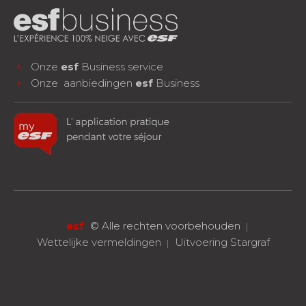
Onze
esf
Business service
Onze aanbiedingen
esf
Business
facebook
instagram
youtube
VOLG ONS!
esf
©
Alle rechten voorbehouden
Wettelijke vermeldingen
Uitvoering Stargraf
RESERVEREN
Eén les of een compleet verblijf
arrow_forward