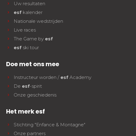
Uw resultaten
esf
kalender
Nationale wedstrijden
Live races
The Game by
esf
esf
ski tour
Doe met ons mee
Instructeur worden /
esf
Academy
De
esf
-spirit
Onze geschiedenis
Het merk esf
Stichting "Enfance & Montagne"
Onze partners