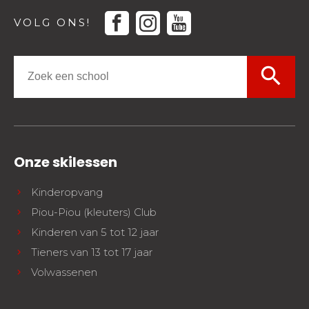
facebook
instagram
youtube
VOLG ONS!
search
Onze skilessen
Kinderopvang
Piou-Piou (kleuters) Club
Kinderen van 5 tot 12 jaar
Tieners van 13 tot 17 jaar
Volwassenen