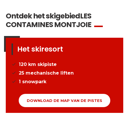
Veiligheid
Is voor ons een prioriteit!
Ontdek het skigebied
LES
CONTAMINES MONTJOIE
Wedstrijden
Presentatie van de
esf
club
Het skiresort
120
km skipiste
25
mechanische liften
1
snowpark
DOWNLOAD DE MAP VAN DE PISTES