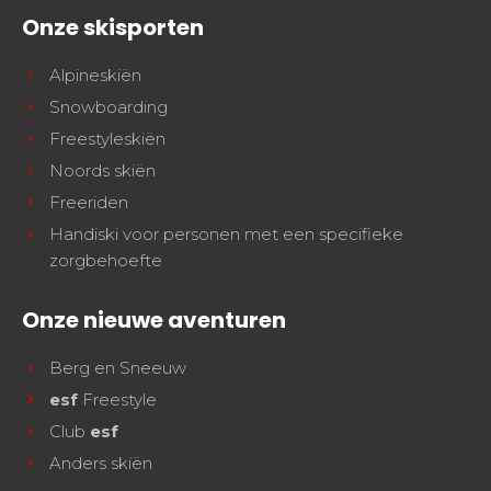
Onze skisporten
Alpineskiën
Snowboarding
Freestyleskiën
Noords skiën
Freeriden
Handiski voor personen met een specifieke
zorgbehoefte
Onze nieuwe aventuren
Berg en Sneeuw
esf
Freestyle
Club
esf
Anders skiën