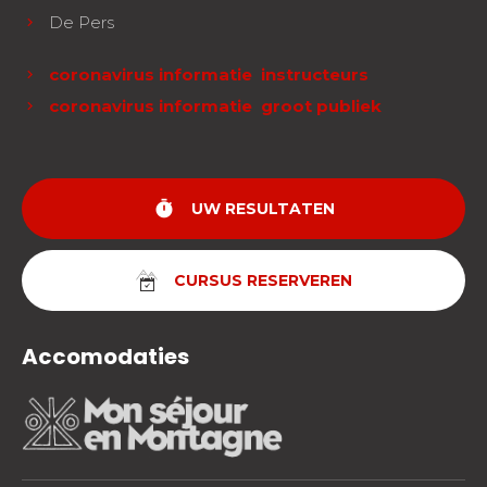
De Pers
coronavirus informatie instructeurs
coronavirus informatie groot publiek
timer
UW RESULTATEN
CURSUS RESERVEREN
Accomodaties