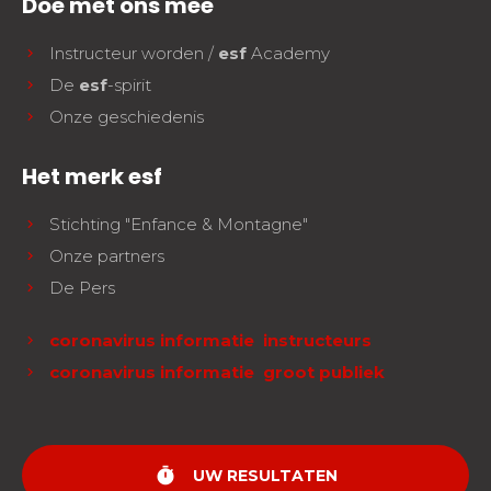
Doe met ons mee
Instructeur worden /
esf
Academy
De
esf
-spirit
Onze geschiedenis
Het merk esf
Stichting "Enfance & Montagne"
Onze partners
De Pers
coronavirus informatie instructeurs
coronavirus informatie groot publiek
timer
UW RESULTATEN