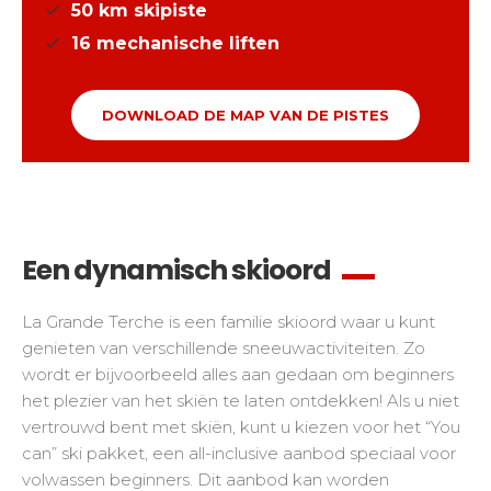
50
km skipiste
16
mechanische liften
DOWNLOAD DE MAP VAN DE PISTES
Een dynamisch skioord
La Grande Terche is een familie skioord waar u kunt
genieten van verschillende sneeuwactiviteiten. Zo
wordt er bijvoorbeeld alles aan gedaan om beginners
het plezier van het skiën te laten ontdekken! Als u niet
vertrouwd bent met skiën, kunt u kiezen voor het “You
can” ski pakket, een all-inclusive aanbod speciaal voor
volwassen beginners. Dit aanbod kan worden