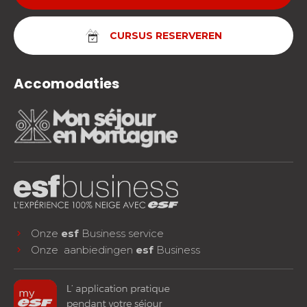
CURSUS RESERVEREN
Accomodaties
Onze
esf
Business service
Onze aanbiedingen
esf
Business