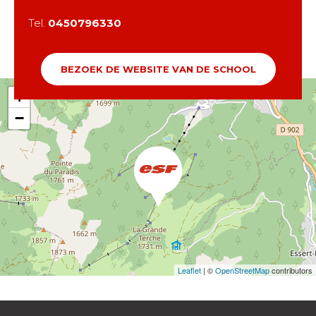
Tel.
0450796330
BEZOEK DE WEBSITE VAN DE SCHOOL
+
−
Leaflet
| ©
OpenStreetMap
contributors