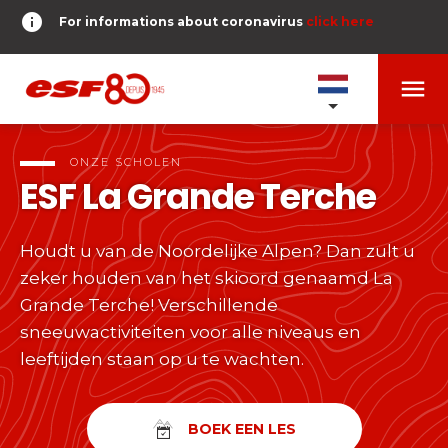
info
For informations about coronavirus
click here
menu
ONZE SCHOLEN
expand_more
ONZE SCHOLEN
ESF
La Grande Terche
TESTS ET ÉTOILES
expand_more
Houdt u van de Noordelijke Alpen? Dan zult u
search
zeker houden van het skioord genaamd La
RESERVER
expand_more
Tests alpine skiën
Grande Terche! Verschillende
sneeuwactiviteiten voor alle niveaus en
of
Kinderen
leeftijden staan op u te wachten.
DERNIER-PLANTER-DE-BATON
expand_more
Vanaf Piou-Piou tot Gouden Ster
room
MEZELF GEOLOCALISEREN
Tieners en volwassenen
timer
RESULTATEN
expand_more
BOEK EEN LES
Alle niveaus