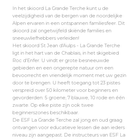
Mémorial
Ski d’Or
Vanaf de Kleine Beer tot de Gouden Ster
In het skioord La Grande Terche kunt u de
Les résultats par épreuves
Savoie
Challenge des moniteurs
83
veelzijdigheid van de bergen van de noordelijke
Tieners en volwassenen
Nordic Skiercross
Haute-Savoie
33
Bank Slalom Boarder
Alpen ervaren in een ontspannen familiesfeer. Dit
Alle niveaus
Isère
17
skioord zal ongetwijfeld skiënde families en
Les résultats par épreuves
sneeuwliefhebbers verleiden!
Prestaties
Zuiden van de Alpen
33
Qualification Stagiaires
Het skioord St Jean d'Aulps - La Grande Terche
Zij aa zij staan met concurrenten
Massif Central
4
Les résultats par épreuves
ligt in het hart van de Chablais, in het skigebied
Pyreneeën
20
Roc d'Enfer. U vindt er grote besneeuwde
gebieden en een ongerepte natuur om een
Jura
Tests freestyle
6
bevoorrecht en vriendelijk moment met uw gezin
Vosges
4
Kinderen en tieners
door te brengen. U heeft toegang tot 23 pistes
Corsica
1
verspreid over 50 kilometer voor beginners en
Voor alle "riders"
gevorderden: 5 groene, 7 blauwe, 10 rode en één
zwarte. Op elke piste zijn ook twee
Onze kwalificaties
beginnerszones beschikbaar.
Savoir-faire esf
De ESF La Grande Terche zal jong en oud graag
ontvangen voor educatieve lessen die aan ieders
75 jaar ervaring
niveau zijn aangepast. De instructeurs van ESF La