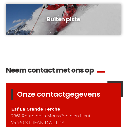
Buiten piste
Neem contact met ons op
Onze contactgegevens
Esf
La Grande Terche
2961 Route de la Moussière d'en Haut
74430
ST JEAN D'AULPS