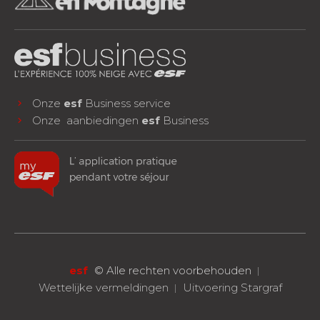
Onze
esf
Business service
Onze aanbiedingen
esf
Business
facebook
instagram
youtube
VOLG ONS!
esf
©
Alle rechten voorbehouden
Wettelijke vermeldingen
Uitvoering Stargraf
RESERVEREN
Eén les of een compleet verblijf