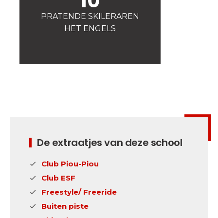
10
Veiligheid
PRATENDE SKILERAREN
Is voor ons een prioriteit!
HET ENGELS
Wedstrijden
Presentatie van de
esf
club
De extraatjes van deze school
Club Piou-Piou
Club ESF
Freestyle/ Freeride
Buiten piste