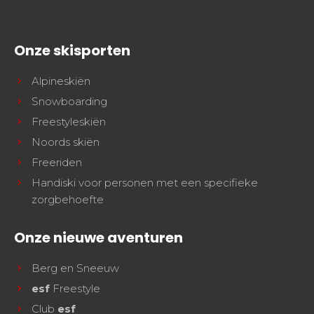
Onze skisporten
Alpineskiën
Snowboarding
Freestyleskiën
Noords skiën
Freeriden
Handiski voor personen met een specifieke
zorgbehoefte
Onze nieuwe aventuren
Berg en Sneeuw
esf
Freestyle
Club
esf