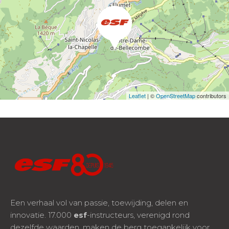
Leaflet
| ©
OpenStreetMap
contributors
Een verhaal vol van passie, toewijding, delen en
innovatie. 17.000
esf
-instructeurs, verenigd rond
dezelfde waarden, maken de berg toegankelijk voor