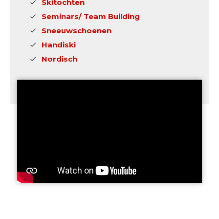
Skitochten
Seminars/ Team Building
Sneeuwschoenen
Handiski
Nordisch