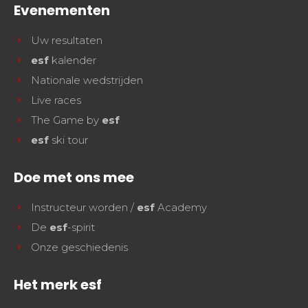
Evenementen
Uw resultaten
esf
kalender
Nationale wedstrijden
Live races
The Game by
esf
esf
ski tour
Doe met ons mee
Instructeur worden /
esf
Academy
De
esf
-spirit
Onze geschiedenis
Het merk esf