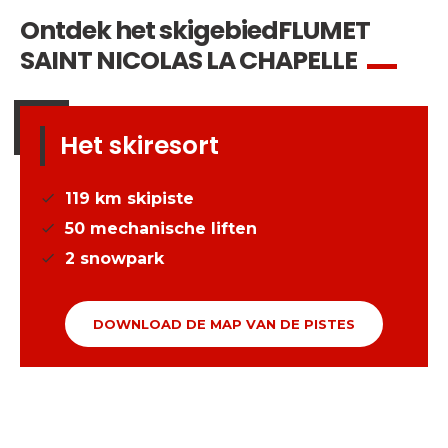
Ontdek het skigebied
FLUMET
SAINT NICOLAS LA CHAPELLE
Het skiresort
119
km skipiste
50
mechanische liften
2
snowpark
DOWNLOAD DE MAP VAN DE PISTES