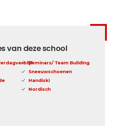
es van deze school
erdagverblijf
Seminars/ Team Building
Sneeuwschoenen
de
Handiski
Nordisch