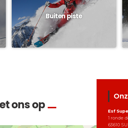
Buiten piste
Onz
t ons op
Esf
Supe
1 ronde d
63610
SU