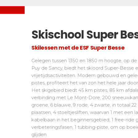
Freestyle/ Freeride
Handiski
Les directs
Buiten piste
Nordisch
Tests snowboard
Suivez les coureurs en direct
Tests
Kinderen
Skischool Super Be
Kinder
De kleine "riders"
Voor all
Tieners en volwassenen
Skilessen met de ESF Super Besse
Alle niveaus
Gelegen tussen 1350 en 1850 m hoogte, op de z
Prestaties
Puy de Sancy, biedt het skioord Super-Besse e
Zij aa zij staan met concurrenten
vrijetijdsactiviteiten. Modern gebouwd en gel
pistes, profiteert het van zon het hele jaar door
Het skigebied biedt 45 km pistes, 85 km afdal
verbinding met Le Mont-Dore, 200 sneeuwkano
groene, 6 blauwe, 9 rode, 4 zwarte, in totaal 22 s
plaatsen, 4 stoeltjesliften, waarvan 1 met een laad
kabelbaan in het beginnersgebied, 1 free-ride ge
verbeteringsfasen, 1 tubbing-piste, om op boe
glijden.