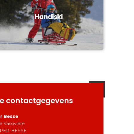
Handiski
e contactgegevens
r Besse
e Vassiviere
PER-BESSE