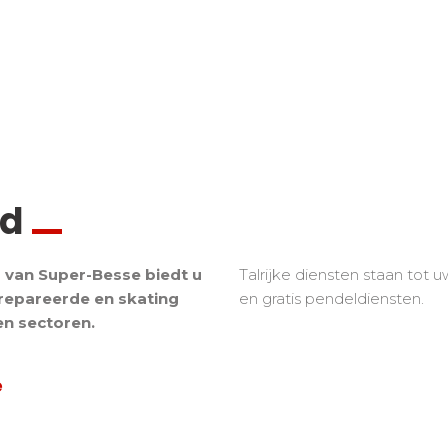
rd
 van Super-Besse biedt u
Talrijke diensten staan tot 
repareerde en skating
en gratis pendeldiensten.
en sectoren.
e