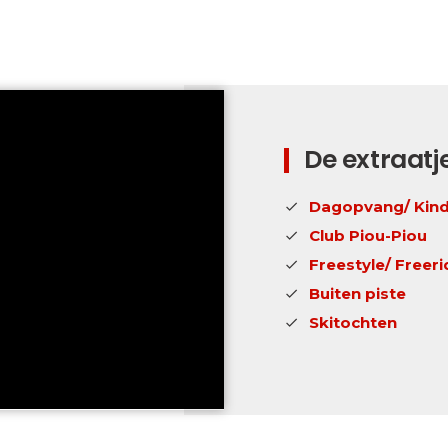
De extraatj
Dagopvang/ Kind
Club Piou-Piou
Freestyle/ Freeri
Buiten piste
Skitochten