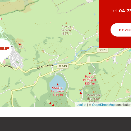
Tel.
04 73
BEZO
Leaflet
| ©
OpenStreetMap
contributo