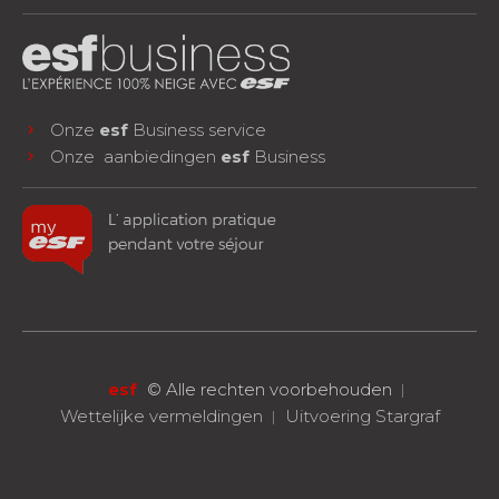
Onze
esf
Business service
Onze aanbiedingen
esf
Business
facebook
instagram
youtube
VOLG ONS!
esf
©
Alle rechten voorbehouden
Wettelijke vermeldingen
Uitvoering Stargraf
RESERVEREN
Eén les of een compleet verblijf
arrow_forward