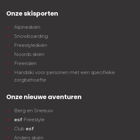
Onze skisporten
Alpineskiën
Snowboarding
Freestyleskiën
Noords skiën
Freeriden
Handiski voor personen met een specifieke
zorgbehoefte
Onze nieuwe aventuren
Berg en Sneeuw
esf
Freestyle
Club
esf
Anders skiën