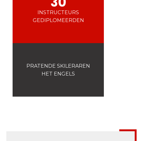
30
Veiligheid
Is voor ons een prioriteit!
INSTRUCTEURS
GEDIPLOMEERDEN
Wedstrijden
Presentatie van de
esf
club
PRATENDE SKILERAREN
HET ENGELS