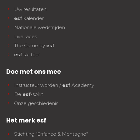
Uw resultaten
esf
kalender
Nationale wedstrijden
Live races
The Game by
esf
esf
ski tour
Doe met ons mee
Instructeur worden /
esf
Academy
De
esf
-spirit
Onze geschiedenis
Het merk esf
Stichting "Enfance & Montagne"