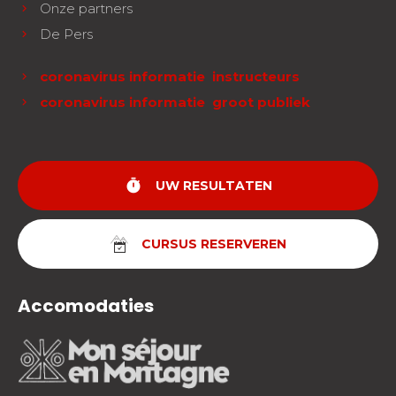
Onze partners
De Pers
coronavirus informatie instructeurs
coronavirus informatie groot publiek
timer
UW RESULTATEN
CURSUS RESERVEREN
Accomodaties