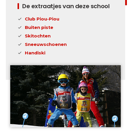
De extraatjes van deze school
Club Piou-Piou
Buiten piste
Skitochten
Sneeuwschoenen
Handiski