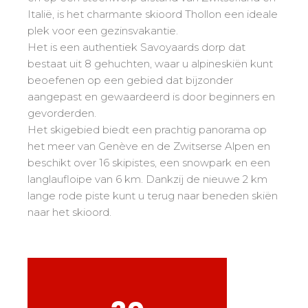
Mémorial
Ski d’Or
Vanaf de Kleine Beer tot de Gouden Ster
Italië, is het charmante skioord Thollon een ideale
Les résultats par épreuves
Savoie
Challenge des moniteurs
83
plek voor een gezinsvakantie.
Tieners en volwassenen
Nordic Skiercross
Haute-Savoie
33
Het is een authentiek Savoyaards dorp dat
Bank Slalom Boarder
Alle niveaus
bestaat uit 8 gehuchten, waar u alpineskiën kunt
Isère
17
Les résultats par épreuves
beoefenen op een gebied dat bijzonder
Prestaties
Zuiden van de Alpen
33
aangepast en gewaardeerd is door beginners en
Qualification Stagiaires
Zij aa zij staan met concurrenten
Massif Central
4
gevorderden.
Les résultats par épreuves
Het skigebied biedt een prachtig panorama op
Pyreneeën
20
het meer van Genève en de Zwitserse Alpen en
Jura
Tests freestyle
6
beschikt over 16 skipistes, een snowpark en een
Vosges
4
langlaufloipe van 6 km. Dankzij de nieuwe 2 km
Kinderen en tieners
lange rode piste kunt u terug naar beneden skiën
Corsica
1
Voor alle "riders"
naar het skioord.
Onze kwalificaties
Savoir-faire esf
75 jaar ervaring