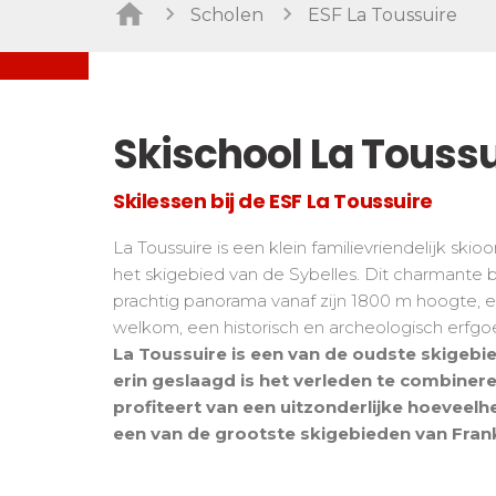
Freestyle/ Freeride
Handiski
Scholen
ESF La Toussuire
Les directs
Buiten piste
Nordisch
Tests snowboard
Suivez les coureurs en direct
Tests
Kinderen
Kinder
De kleine "riders"
Skischool La Toussu
Voor all
Tieners en volwassenen
Alle niveaus
Skilessen bij de ESF La Toussuire
Prestaties
La Toussuire is een klein familievriendelijk skio
Zij aa zij staan met concurrenten
het skigebied van de Sybelles. Dit charmante 
prachtig panorama vanaf zijn 1800 m hoogte,
welkom, een historisch en archeologisch erfgo
La Toussuire is een van de oudste skigebie
erin geslaagd is het verleden te combiner
profiteert van een uitzonderlijke hoeveelh
een van de grootste skigebieden van Frank