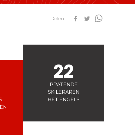
s
Qualification Stagiaires
Delen
Les résultats par épreuves
22
PRATENDE
SKILERAREN
S
HET ENGELS
EN