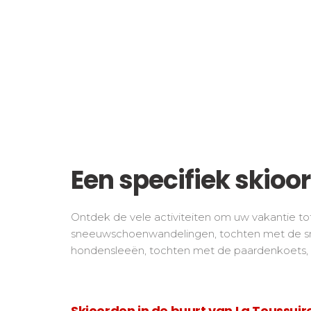
Een specifiek skioo
Ontdek de vele activiteiten om uw vakantie t
sneeuwschoenwandelingen, tochten met de sn
hondensleeën, tochten met de paardenkoets, la
Skioorden in de buurt van La Toussuir