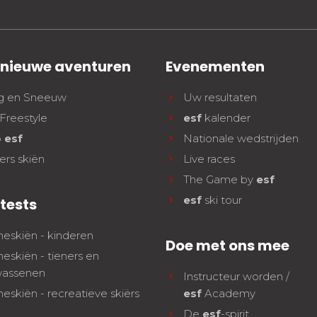
 nieuwe aventuren
Evenementen
g en Sneeuw
Uw resultaten
Freestyle
esf
kalender
b
esf
Nationale wedstrijden
ers skiën
Live races
The Game by
esf
esf
ski tour
tests
neskiën - kinderen
Doe met ons mee
neskiën - tieners en
wassenen
Instructeur worden /
neskiën - recreatieve skiërs
esf
Academy
De
esf
-spirit