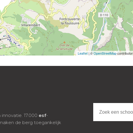
Leaflet
| ©
OpenStreetMap
contributo
n innovatie. 17.000
esf
-
 maken de berg toegankelijk