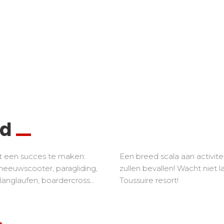
rd
ot een succes te maken:
Een breed scala aan activite
eeuwscooter, paragliding,
zullen bevallen! Wacht niet 
nglaufen, boardercross...
Toussuire resort!
e