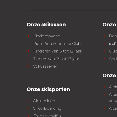
Onze skilessen
Onze
Kinderopvang
Ber
Piou-Piou (kleuters) Club
esf
Kinderen van 5 tot 12 jaar
Clu
Tieners van 13 tot 17 jaar
And
Volwassenen
Onze 
Alpi
Onze skisporten
Alpi
Alpineskiën
vol
Snowboarding
Alpi
Freestyleskiën