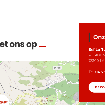
Onz
t ons op
Esf
La T
RESIDEN
73300
LA
Tel.
04 79
BEZO