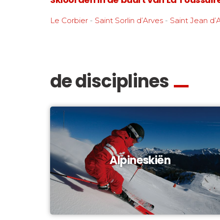
Le Corbier
-
Saint Sorlin d’Arves
-
Saint Jean d’
de disciplines
Alpineskiën