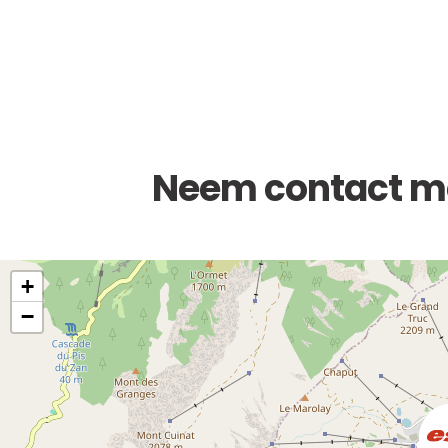
Neem contact me
+
−