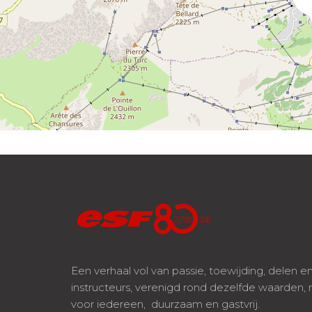
Een verhaal vol van passie, toewijding, delen e
instructeurs, verenigd rond dezelfde waarden,
voor iedereen, duurzaam en gastvrij.