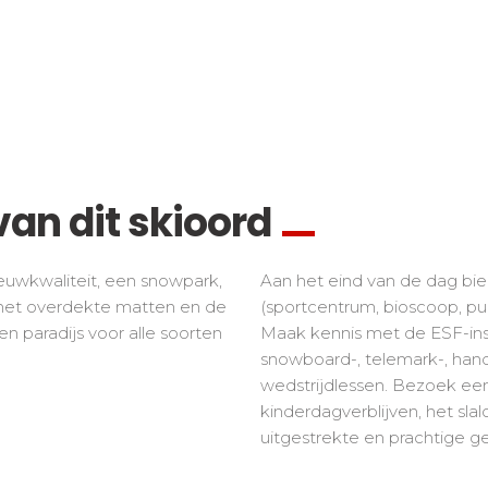
an dit skioord
euwkwaliteit, een snowpark,
Aan het eind van de dag bied
 met overdekte matten en de
(sportcentrum, bioscoop, pubs
en paradijs voor alle soorten
Maak kennis met de ESF-inst
snowboard-, telemark-, handi
wedstrijdlessen. Bezoek een
kinderdagverblijven, het sla
uitgestrekte en prachtige ge