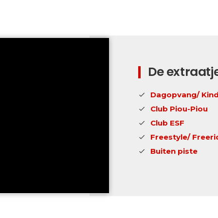
De extraatj
Dagopvang/ Kind
Club Piou-Piou
Club ESF
Freestyle/ Freeri
Buiten piste