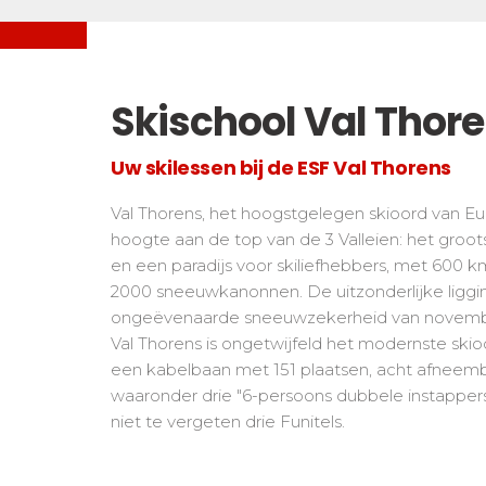
Freestyle/ Freeride
Handiski
Les directs
Buiten piste
Nordisch
Tests snowboard
Suivez les coureurs en direct
Tests
Kinderen
Skischool Val Thor
Kinder
De kleine "riders"
Voor all
Tieners en volwassenen
Uw skilessen bij de ESF Val Thorens
Alle niveaus
Val Thorens, het hoogstgelegen skioord van Eu
Prestaties
hoogte aan de top van de 3 Valleien: het groot
Zij aa zij staan met concurrenten
en een paradijs voor skiliefhebbers, met 600 km 
2000 sneeuwkanonnen. De uitzonderlijke liggi
ongeëvenaarde sneeuwzekerheid van novembe
Val Thorens is ongetwijfeld het modernste sk
een kabelbaan met 151 plaatsen, acht afneemba
waaronder drie "6-persoons dubbele instappers"
niet te vergeten drie Funitels.