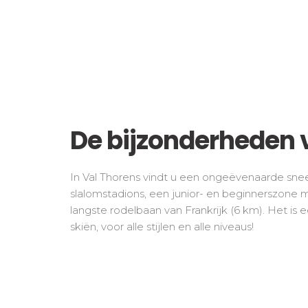
De bijzonderheden v
In Val Thorens vindt u een ongeëvenaarde sne
slalomstadions, een junior- en beginnerszone
langste rodelbaan van Frankrijk (6 km). Het is e
skiën, voor alle stijlen en alle niveaus!