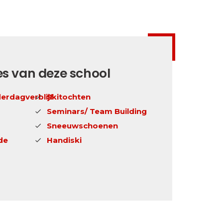
es van deze school
erdagverblijf
Skitochten
Seminars/ Team Building
Sneeuwschoenen
de
Handiski