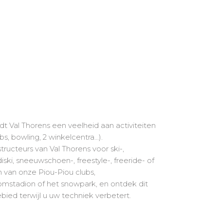
t Val Thorens een veelheid aan activiteiten
, bowling, 2 winkelcentra...).
ructeurs van Val Thorens voor ski-,
ski, sneeuwschoen-, freestyle-, freeride- of
 van onze Piou-Piou clubs,
lomstadion of het snowpark, en ontdek dit
bied terwijl u uw techniek verbetert.