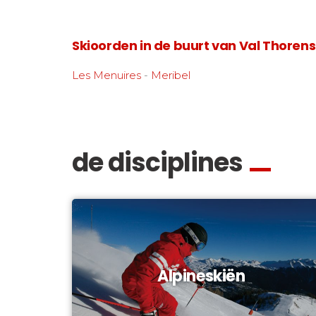
Skioorden in de buurt van Val Thorens
Les Menuires
-
Meribel
de disciplines
Alpineskiën