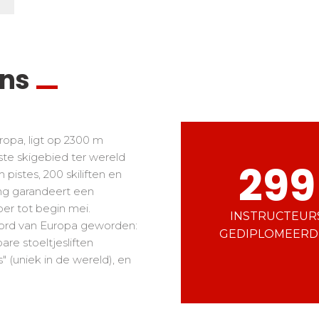
Ski d’Or
Zuiden van de Alpen
Corsica
Challenge des moniteur
Massif Central
Nordic Skiercross
 freestyle
ens
en en tieners
e "riders"
ropa, ligt op 2300 m
ste skigebied ter wereld
299
pistes, 200 skiliften en
ng garandeert een
r tot begin mei.
INSTRUCTEUR
ioord van Europa geworden:
GEDIPLOMEERD
re stoeltjesliften
 (uniek in de wereld), en