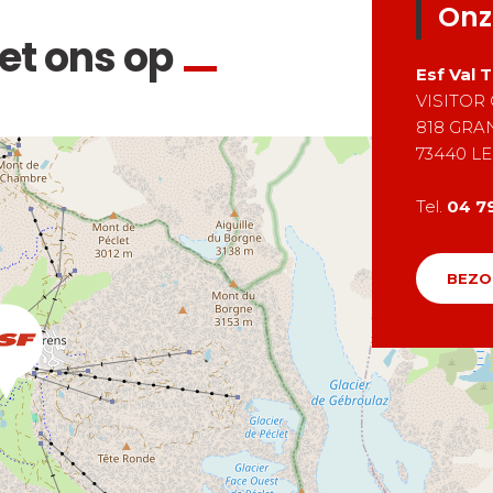
Onz
t ons op
Esf
Val 
VISITOR
818 GRA
73440
LE
Tel.
04 7
BEZO