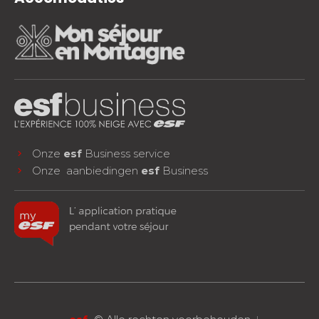
Onze
esf
Business service
Onze aanbiedingen
esf
Business
facebook
instagram
youtube
VOLG ONS!