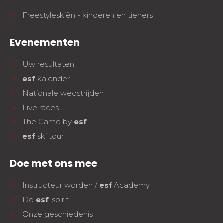
Freestyleskiën - kinderen en tieners
Evenementen
Uw resultaten
esf
kalender
Nationale wedstrijden
Live races
The Game by
esf
esf
ski tour
Doe met ons mee
Instructeur worden /
esf
Academy
De
esf
-spirit
Onze geschiedenis