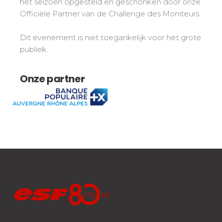
het seizoen opgesteld en geschonken door onze
Veiligheid
Officiële Partner van de Challenge des Moniteurs.
Is voor ons een prioriteit!
Dit evenement is niet toegankelijk voor het grote
Wedstrijden
publiek.
Presentatie van de
esf
club
Onze partner