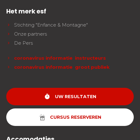
Het merk esf
Stichting "Enfance & Montagne"
Onze partners
De Pers
coronavirus informatie instructeurs
coronavirus informatie groot publiek
timer
UW RESULTATEN
CURSUS RESERVEREN
Accomodaties