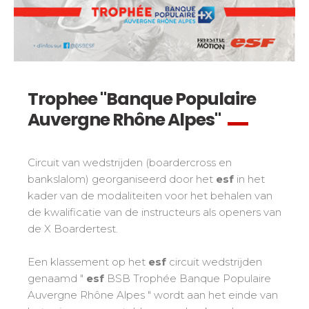
Mémorial
Ski d’Or
Vanaf de Kleine Beer tot de Gouden Ster
Les résultats par épreuves
Savoie
Challenge des moniteurs
83
Tieners en volwassenen
Nordic Skiercross
Haute-Savoie
33
Bank Slalom Boarder
Alle niveaus
Isère
17
Les résultats par épreuves
Prestaties
Zuiden van de Alpen
33
Trophee "Banque Populaire
Qualification Stagiaires
Zij aa zij staan met concurrenten
Massif Central
4
Auvergne Rhône Alpes"
Les résultats par épreuves
Pyreneeën
20
Jura
Tests freestyle
6
Circuit van wedstrijden (boardercross en
Vosges
4
bankslalom) georganiseerd door het
esf
in het
Kinderen en tieners
kader van de modaliteiten voor het behalen van
Corsica
1
Voor alle "riders"
de kwalificatie van de instructeurs als openers van
de X Boardertest.
Onze kwalificaties
Een klassement op het
esf
circuit wedstrijden
Savoir-faire esf
genaamd "
esf
BSB Trophée Banque Populaire
75 jaar ervaring
Auvergne Rhône Alpes " wordt aan het einde van