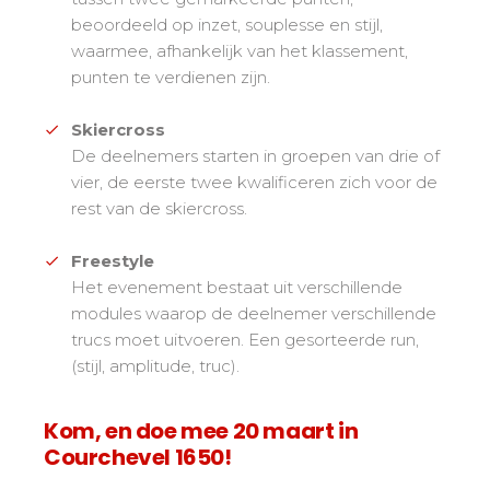
Veiligheid
beoordeeld op inzet, souplesse en stijl,
Is voor ons een prioriteit!
waarmee, afhankelijk van het klassement,
punten te verdienen zijn.
Wedstrijden
Presentatie van de
esf
club
Skiercross
De deelnemers starten in groepen van drie of
vier, de eerste twee kwalificeren zich voor de
rest van de skiercross.
Freestyle
Het evenement bestaat uit verschillende
modules waarop de deelnemer verschillende
trucs moet uitvoeren. Een gesorteerde run,
(stijl, amplitude, truc).
Kom, en doe mee 20 maart in
Courchevel 1650!