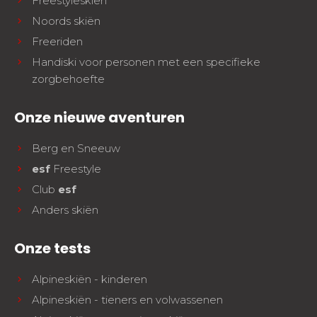
Freestyleskiën
Noords skiën
Freeriden
Handiski voor personen met een specifieke
zorgbehoefte
Onze nieuwe aventuren
Berg en Sneeuw
esf
Freestyle
Club
esf
Anders skiën
Onze tests
Alpineskiën - kinderen
Alpineskiën - tieners en volwassenen