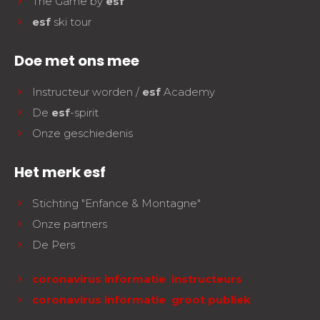
The Game by
esf
esf
ski tour
Doe met ons mee
Instructeur worden /
esf
Academy
De
esf
-spirit
Onze geschiedenis
Het merk esf
Stichting "Enfance & Montagne"
Onze partners
De Pers
coronavirus informatie instructeurs
coronavirus informatie groot publiek