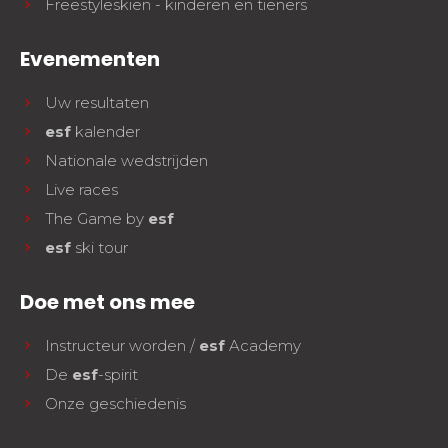
Freestyleskiën - kinderen en tieners
Evenementen
Uw resultaten
esf
kalender
Nationale wedstrijden
Live races
The Game by
esf
esf
ski tour
Doe met ons mee
Instructeur worden /
esf
Academy
De
esf
-spirit
Onze geschiedenis