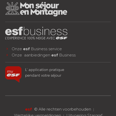
Onze
esf
Business service
Onze aanbiedingen
esf
Business
facebook
instagram
youtube
VOLG ONS!
esf
©
Alle rechten voorbehouden
Wettelijke vermeldingen
Uitvoering Stargraf