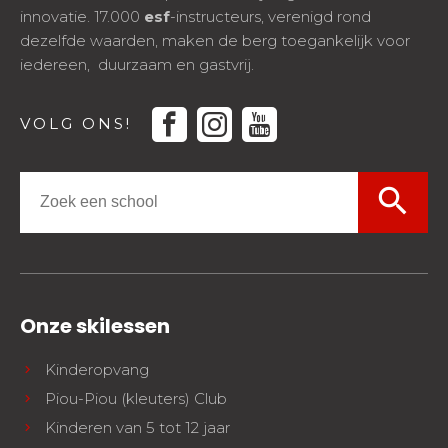
innovatie. 17.000
esf
-instructeurs, verenigd rond
dezelfde waarden, maken de berg toegankelijk voor
iedereen, duurzaam en gastvrij.
facebook
instagram
youtube
VOLG ONS!
search
Onze skilessen
Kinderopvang
Piou-Piou (kleuters) Club
Kinderen van 5 tot 12 jaar