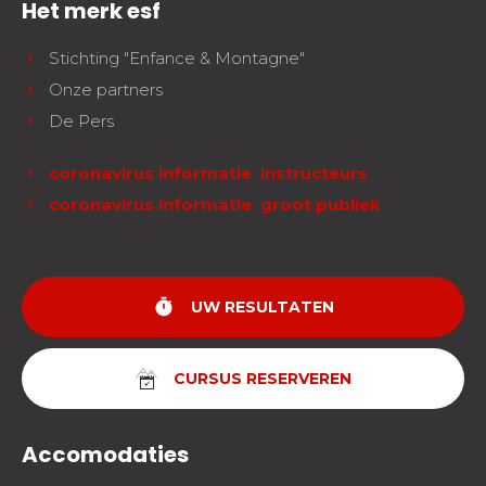
Het merk esf
Stichting "Enfance & Montagne"
Onze partners
De Pers
coronavirus informatie instructeurs
coronavirus informatie groot publiek
timer
UW RESULTATEN
CURSUS RESERVEREN
Accomodaties