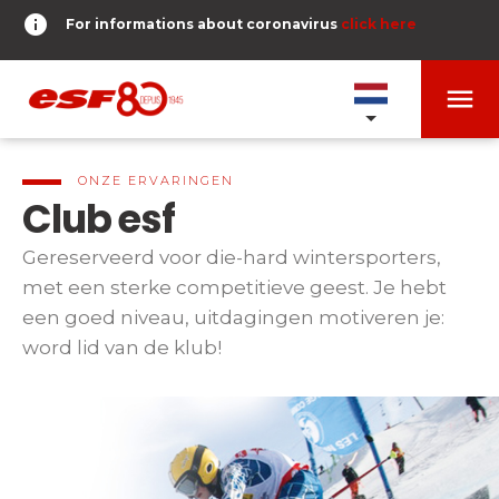
info
For informations about coronavirus
click here
menu
ONZE SCHOLEN
expand_more
ONZE ERVARINGEN
Club esf
TESTS ET ÉTOILES
expand_more
Gereserveerd voor die-hard wintersporters,
met een sterke competitieve geest. Je hebt
search
een goed niveau, uitdagingen motiveren je:
RESERVER
expand_more
Tests alpine skiën
word lid van de klub!
of
Kinderen
DERNIER-PLANTER-DE-BATON
expand_more
Vanaf Piou-Piou tot Gouden Ster
room
MEZELF GEOLOCALISEREN
Tieners en volwassenen
timer
RESULTATEN
expand_more
Alle niveaus