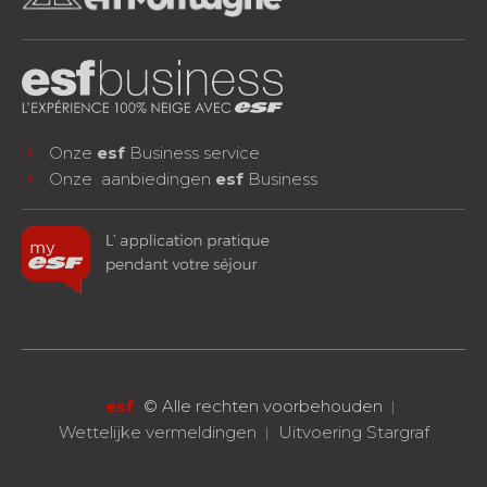
Onze
esf
Business service
Onze aanbiedingen
esf
Business
facebook
instagram
youtube
VOLG ONS!
esf
©
Alle rechten voorbehouden
Wettelijke vermeldingen
Uitvoering Stargraf
RESERVEREN
Eén les of een compleet verblijf