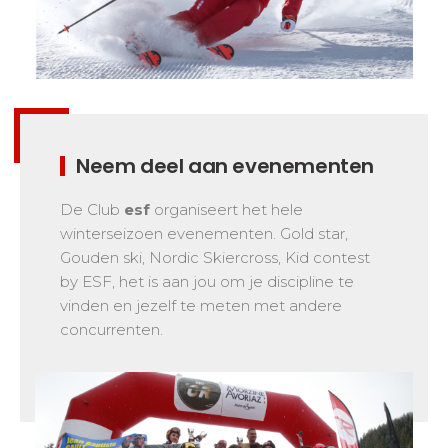
Veiligheid
Is voor ons een prioriteit!
Wedstrijden
Presentatie van de
esf
club
Neem deel aan evenementen
De Club
esf
organiseert het hele
winterseizoen evenementen. Gold star,
Gouden ski, Nordic Skiercross, Kid contest
by ESF, het is aan jou om je discipline te
vinden en jezelf te meten met andere
concurrenten.