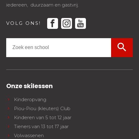
iedereen, duurzaam en gastvrij.
facebook
instagram
youtube
VOLG ONS!
search
Onze skilessen
Kinderopvang
Piou-Piou (kleuters) Club
Kinderen van 5 tot 12 jaar
Tieners van 13 tot 17 jaar
Volwassenen