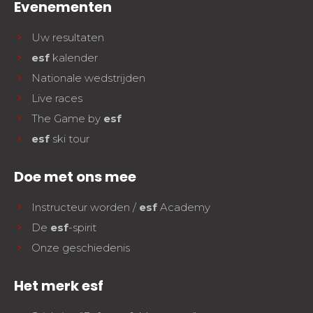
Evenementen
Uw resultaten
esf
kalender
Nationale wedstrijden
Live races
The Game by
esf
esf
ski tour
Doe met ons mee
Instructeur worden /
esf
Academy
De
esf
-spirit
Onze geschiedenis
Het merk esf