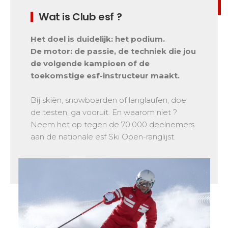
Mémorial
Ski d’Or
Vanaf de Kleine Beer tot de Gouden Ster
Les résultats par épreuves
Wat is Club esf ?
Savoie
Challenge des moniteurs
83
Tieners en volwassenen
Nordic Skiercross
Haute-Savoie
33
Bank Slalom Boarder
Het doel is duidelijk: het podium.
Alle niveaus
Isère
17
Les résultats par épreuves
De motor: de passie, de techniek die jou
de volgende kampioen of de
Prestaties
Zuiden van de Alpen
33
Qualification Stagiaires
toekomstige esf-instructeur maakt.
Zij aa zij staan met concurrenten
Massif Central
4
Les résultats par épreuves
Pyreneeën
20
Bij skiën, snowboarden of langlaufen, doe
de testen, ga vooruit. En waarom niet ?
Jura
Tests freestyle
6
Neem het op tegen de 70.000 deelnemers
Vosges
4
Kinderen en tieners
aan de nationale esf Ski Open-ranglijst.
Corsica
1
Voor alle "riders"
Onze kwalificaties
Savoir-faire esf
75 jaar ervaring