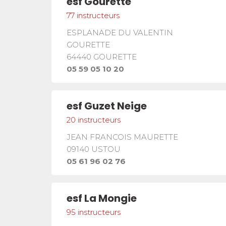
esf
Gourette
77
instructeurs
ESPLANADE DU VALENTIN
GOURETTE
64440
GOURETTE
05 59 05 10 20
esf
Guzet Neige
20
instructeurs
JEAN FRANCOIS MAURETTE
09140
USTOU
05 61 96 02 76
esf
La Mongie
95
instructeurs