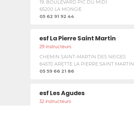
19, BOULEVARD PIC DU MIDI
65200
LA MONGIE
05 62 91 92 44
esf
La Pierre Saint Martin
29
instructeurs
CHEMIN SAINT-MARTIN DES NEIGES
64570
ARETTE LA PIERRE SAINT MARTIN
05 59 66 21 86
esf
Les Agudes
32
instructeurs
LE CHALET
31110
GOUAUX DE LARBOUST
05 61 79 07 12