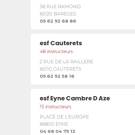
38 RUE RAMOND
65120
BAREGES
05 62 92 68 86
esf
Cauterets
48
instructeurs
2 RUE DE LA RAILLERE
65110
CAUTERETS
05 62 92 58 16
esf
Eyne Cambre D Aze
15
instructeurs
PLACE DE L'EUROPE
66800
EYNE
04 68 04 75 13