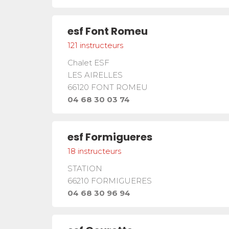
esf
Font Romeu
121
instructeurs
Chalet ESF
LES AIRELLES
66120
FONT ROMEU
04 68 30 03 74
esf
Formigueres
18
instructeurs
STATION
66210
FORMIGUERES
04 68 30 96 94